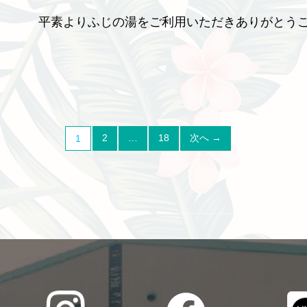
平素よりふじの湯をご利用いただきありがとうご
2
…
18
次へ →
1