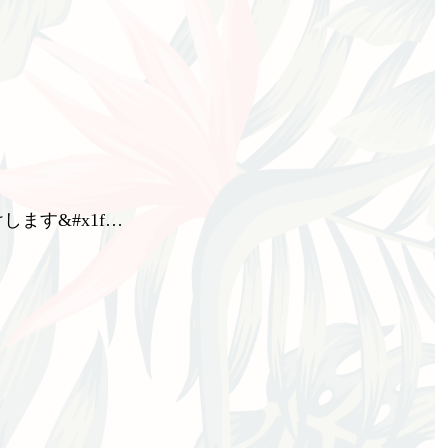
ます&#x1f…